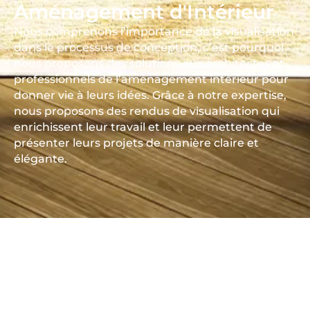
Aménagement d'Intérieur
Nous comprenons l’importance de la visualisation
dans le processus de conception, c’est pourquoi
nous proposons des solutions aux architectes et
professionnels de l’aménagement intérieur pour
donner vie à leurs idées. Grâce à notre expertise,
nous proposons des rendus de visualisation qui
enrichissent leur travail et leur permettent de
présenter leurs projets de manière claire et
élégante.
NOS SERVICES
Solutions
d’accompagnement